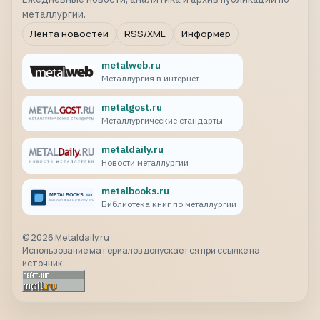
металлургии.
Лента новостей
RSS/XML
Информер
metalweb.ru
Металлургия в интернет
metalgost.ru
Металлургические стандарты
metaldaily.ru
Новости металлургии
metalbooks.ru
Библиотека книг по металлургии
©
2026
Metaldaily.ru
Использование материалов допускается при ссылке на
источник.