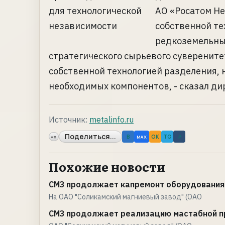
АО «Росатом Не
собственной т
редкоземельных
стратегического сырьевого суверените
собственной технологией разделения, 
необходимых компонентов, - сказал дире
Источник:
metalinfo.ru
Поделиться...
«»
B
OK
TG
↗
MAX
Похожие новости
СМЗ продолжает капремонт оборудования
На ОАО "Соликамский магниевый завод" (ОАО
СМЗ продолжает реализацию мастабной п