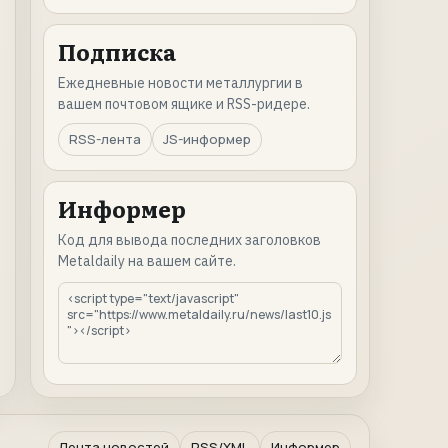
Подписка
Ежедневные новости металлургии в
вашем почтовом ящике и RSS-ридере.
RSS-лента
JS-информер
Информер
Код для вывода последних заголовков
Metaldaily на вашем сайте.
Лента новостей
RSS/XML
Информер