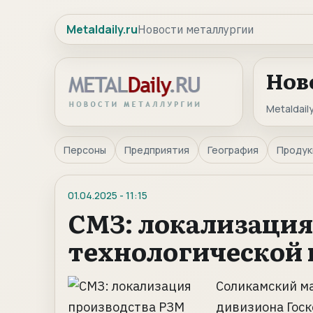
Metaldaily.ru
Новости металлургии
Нов
Metaldaily
Персоны
Предприятия
География
Продук
01.04.2025
-
11:15
СМЗ: локализация
технологической 
Соликамский ма
дивизиона Гос