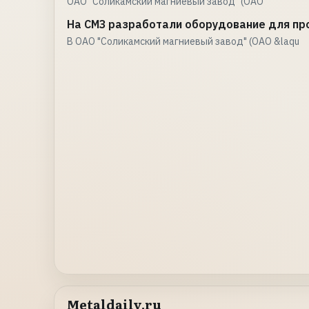
ОАО "Соликамский магниевый завод" (ОАО
На СМЗ разработали оборудование для пр
В ОАО "Соликамский магниевый завод" (ОАО &laqu
Metaldaily.ru