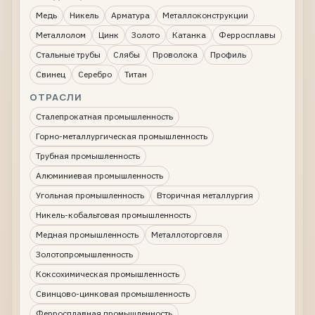
Медь
Никель
Арматура
Металлоконструкции
Металлолом
Цинк
Золото
Катанка
Ферросплавы
Стальные трубы
Слябы
Проволока
Профиль
Свинец
Серебро
Титан
ОТРАСЛИ
Сталепрокатная промышленность
Горно-металлургическая промышленность
Трубная промышленность
Алюминиевая промышленность
Угольная промышленность
Вторичная металлургия
Никель-кобальтовая промышленность
Медная промышленность
Металлоторговля
Золотопромышленность
Коксохимическая промышленность
Свинцово-цинковая промышленность
Ферросплавная промышленность