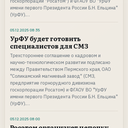
госкорпорации "Росатом") и ФГАОУ ВО "УрФУ
имени первого Президента России Б.Н. Ельцина"
(УрФУ).…
05.12.2025
08:35
УрФУ будет готовить
специалистов для СМЗ
Трехстороннее соглашение о кадровом и
научно-технологическом развитии подписано
между Правительством Пермского края, ОАО
"Соликамский магниевый завод" (СМЗ,
предприятие горнорудного дивизиона
госкорпорации Росатом) и ФГАОУ ВО "УрФУ
имени первого Президента России Б.Н. Ельцина"
(УрФУ).…
05.12.2025
08:00
Росатом организует цепочку