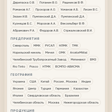
Дерипаска О.В.
Потанин В.О.
Рашников В.Ф.
Романов А.Г.
Прохоров А.О.
Усманов А.Б.
Лисин В.С.
Зюзин И.В.
Пумпянский Д.А.
Пумпянский Д.А.
Кузнецов Б.С.
Морозов А.А.
Вексельберг В.Ф.
Абрамович Р.А.
Федоров А.В.
Стржалковский В.И.
ПРЕДПРИЯТИЯ
Северсталь
ММК
РУСАЛ
НЛМК
ТМК
Норильский никель
Мечел
ОМК
ArcelorMittal
Челябинский Трубопрокатный Завод
Метинвест
ВМЗ
Rio Tinto
Posco
НТМК
ВСМПО-АВИСМА
ГЕОГРАФИЯ
Украина
США
Китай
Россия , Москва
Индия
Япония
Центр
Турция
Германия
Казахстан
Италия
Свердловская область
Бразилия
Челябинская область
Москва
Нижегородская область
ПРОДУКЦИЯ