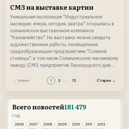
СМЗ на выставке картин
Уникальная экспозиция "Индустриальное
наследие: вчера, сегодня, завтра" открылась в
соликамском выставочном комплексе
"Казначейство". На выставке можно увидеть
художественные работы, посвящённые
градообразующим предприятиям "Соляной
столицы", в том числе Соликамскому магниевому
заводу (СМЗ, предприятие Горнорудного див…
…
← Новее
1
2
13
Старее →
Всего новостей
181 479
ГОД:
2006
2007
2008
2009
2010
2011
2012