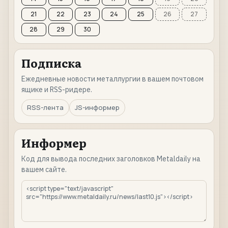
21
22
23
24
25
26
27
28
29
30
Подписка
Ежедневные новости металлургии в вашем почтовом
ящике и RSS-ридере.
RSS-лента
JS-информер
Информер
Код для вывода последних заголовков Metaldaily на
вашем сайте.