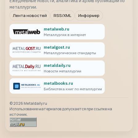
Ежедневные новости, аналитика и архив публикаций по
металлургии.
Лента новостей
RSS/XML
Информер
metalweb.ru
Металлургия в интернет
metalgost.ru
Металлургические стандарты
metaldaily.ru
Новости металлургии
metalbooks.ru
Библиотека книг по металлургии
©
2026
Metaldaily.ru
Использование материалов допускается при ссылке на
источник.