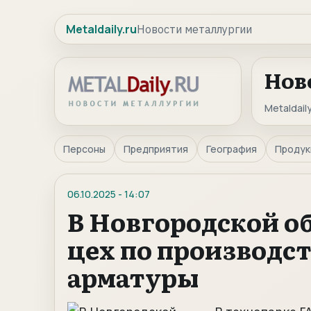
Metaldaily.ru
Новости металлургии
Нов
Metaldaily
Персоны
Предприятия
География
Продук
06.10.2025
-
14:07
В Новгородской о
цех по производс
арматуры