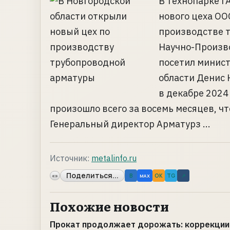
В технопарке Г
нового цеха ОО
производстве т
Научно-Произв
посетил минис
области Денис 
в декабре 2024
произошло всего за восемь месяцев, чт
Генеральный директор Арматурз ...
Источник:
metalinfo.ru
Поделиться...
«»
B
OK
TG
↗
MAX
Похожие новости
Прокат продолжает дорожать: коррекции 