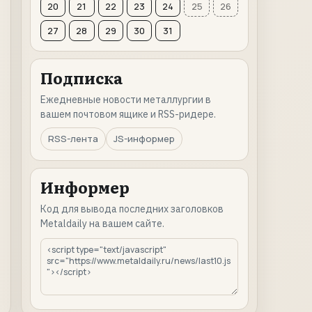
20
21
22
23
24
25
26
27
28
29
30
31
Подписка
Ежедневные новости металлургии в
вашем почтовом ящике и RSS-ридере.
RSS-лента
JS-информер
Информер
Код для вывода последних заголовков
Metaldaily на вашем сайте.