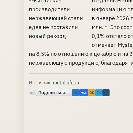
По данным конс
информацию от
в январе 2026 г
млн. т. Это соо
0,1% отстало о
отмечает Myste
на 8,5% по отношению к декабрю и на 2
нержавеющую продукцию, благодаря кот
Источник:
metalinfo.ru
Поделиться...
«»
B
OK
TG
↗
MAX