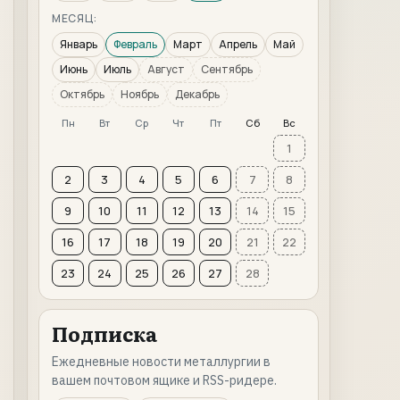
МЕСЯЦ:
Январь
Февраль
Март
Апрель
Май
Июнь
Июль
Август
Сентябрь
Октябрь
Ноябрь
Декабрь
Пн
Вт
Ср
Чт
Пт
Сб
Вс
1
2
3
4
5
6
7
8
9
10
11
12
13
14
15
16
17
18
19
20
21
22
23
24
25
26
27
28
Подписка
Ежедневные новости металлургии в
вашем почтовом ящике и RSS-ридере.