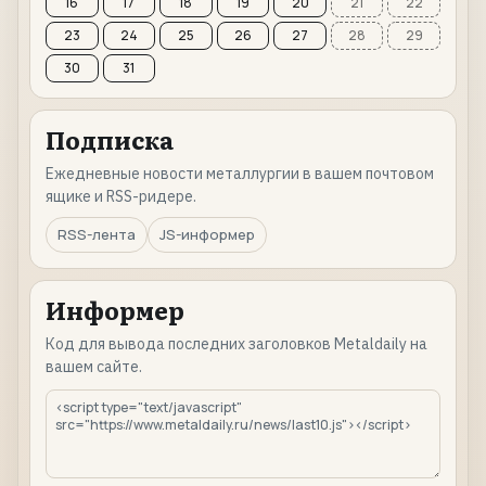
16
17
18
19
20
21
22
23
24
25
26
27
28
29
30
31
Подписка
Ежедневные новости металлургии в вашем почтовом
ящике и RSS-ридере.
RSS-лента
JS-информер
Информер
Код для вывода последних заголовков Metaldaily на
вашем сайте.