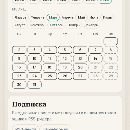
МЕСЯЦ:
Январь
Февраль
Март
Апрель
Май
Июнь
Июль
Август
Сентябрь
Октябрь
Ноябрь
Декабрь
Пн
Вт
Ср
Чт
Пт
Сб
Вс
1
2
3
4
5
6
7
8
9
10
11
12
13
14
15
16
17
18
19
20
21
22
23
24
25
26
27
28
29
30
31
Подписка
Ежедневные новости металлургии в вашем почтовом
ящике и RSS-ридере.
RSS-лента
JS-информер