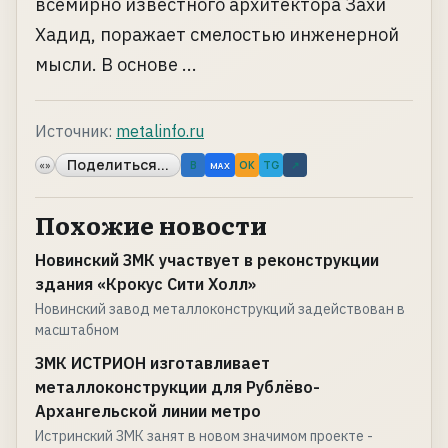
всемирно известного архитектора Захи
Хадид, поражает смелостью инженерной
мысли. В основе ...
Источник:
metalinfo.ru
Поделиться...
«»
B
OK
TG
↗
MAX
Похожие новости
Новинский ЗМК участвует в реконструкции
здания «Крокус Сити Холл»
Новинский завод металлоконструкций задействован в
масштабном
ЗМК ИСТРИОН изготавливает
металлоконструкции для Рублёво-
Архангельской линии метро
Истринский ЗМК занят в новом значимом проекте -