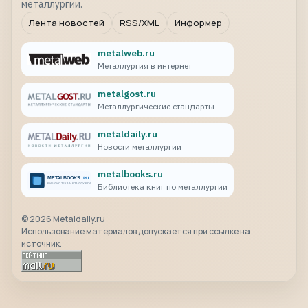
металлургии.
Лента новостей
RSS/XML
Информер
metalweb.ru
Металлургия в интернет
metalgost.ru
Металлургические стандарты
metaldaily.ru
Новости металлургии
metalbooks.ru
Библиотека книг по металлургии
©
2026
Metaldaily.ru
Использование материалов допускается при ссылке на
источник.