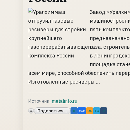
Завод «Уралхим
машиностроения
пять комплекто
предназначено
газа, строитель
в Ленинградск
площадка стане
всем мире, способной обеспечить перер
Изготовленные ресиверы ...
Источник:
metalinfo.ru
Поделиться...
«»
B
OK
TG
↗
MAX