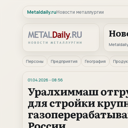
Metaldaily.ru
Новости металлургии
Нов
Metaldaily
Персоны
Предприятия
География
Продук
01.04.2026
-
08:56
Уралхиммаш отгру
для стройки круп
газоперерабатыв
России