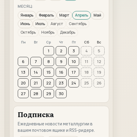
МЕСЯЦ:
Январь
Февраль
Март
Апрель
Май
Июнь
Июль
Август
Сентябрь
Октябрь
Ноябрь
Декабрь
Пн
Вт
Ср
Чт
Пт
Сб
Вс
1
2
3
4
5
6
7
8
9
10
11
12
13
14
15
16
17
18
19
20
21
22
23
24
25
26
27
28
29
30
Подписка
Ежедневные новости металлургии в
вашем почтовом ящике и RSS-ридере.