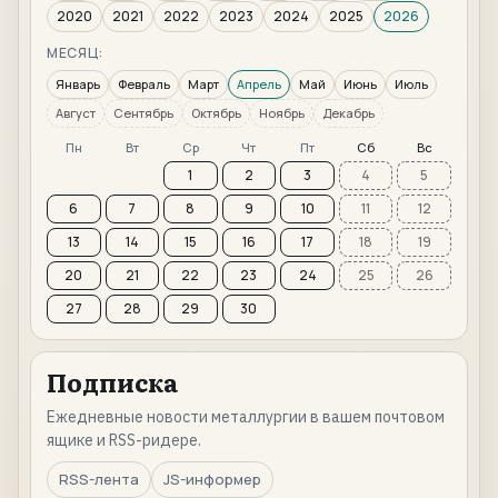
2020
2021
2022
2023
2024
2025
2026
МЕСЯЦ:
Январь
Февраль
Март
Апрель
Май
Июнь
Июль
Август
Сентябрь
Октябрь
Ноябрь
Декабрь
Пн
Вт
Ср
Чт
Пт
Сб
Вс
1
2
3
4
5
6
7
8
9
10
11
12
13
14
15
16
17
18
19
20
21
22
23
24
25
26
27
28
29
30
Подписка
Ежедневные новости металлургии в вашем почтовом
ящике и RSS-ридере.
RSS-лента
JS-информер