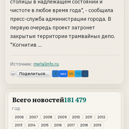
столицы в надлежащем состоянии и
чистоте в любое время года", - сообщила
пресс-служба администрации города. В
первую очередь проект затронет
закрытые территории трамвайных депо.
"Когнитив ...
Источник:
metalinfo.ru
Поделиться...
«»
B
OK
TG
↗
MAX
Всего новостей
181 479
ГОД:
2006
2007
2008
2009
2010
2011
2012
2013
2014
2015
2016
2017
2018
2019