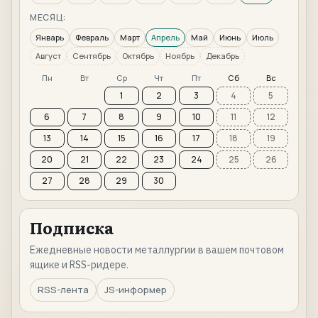
МЕСЯЦ:
Январь
Февраль
Март
Апрель
Май
Июнь
Июль
Август
Сентябрь
Октябрь
Ноябрь
Декабрь
Пн
Вт
Ср
Чт
Пт
Сб
Вс
1
2
3
4
5
6
7
8
9
10
11
12
13
14
15
16
17
18
19
20
21
22
23
24
25
26
27
28
29
30
Подписка
Ежедневные новости металлургии в вашем почтовом
ящике и RSS-ридере.
RSS-лента
JS-информер