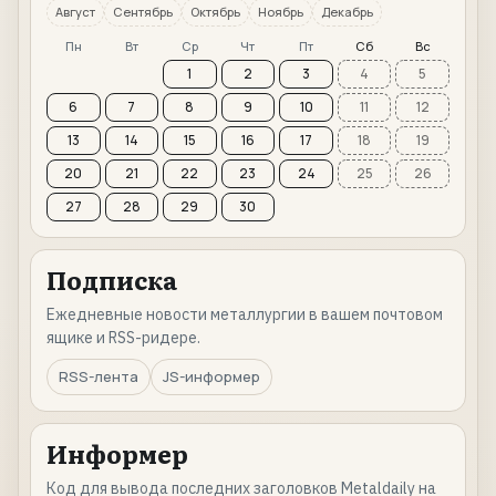
Август
Сентябрь
Октябрь
Ноябрь
Декабрь
Пн
Вт
Ср
Чт
Пт
Сб
Вс
1
2
3
4
5
6
7
8
9
10
11
12
13
14
15
16
17
18
19
20
21
22
23
24
25
26
27
28
29
30
Подписка
Ежедневные новости металлургии в вашем почтовом
ящике и RSS-ридере.
RSS-лента
JS-информер
Информер
Код для вывода последних заголовков Metaldaily на