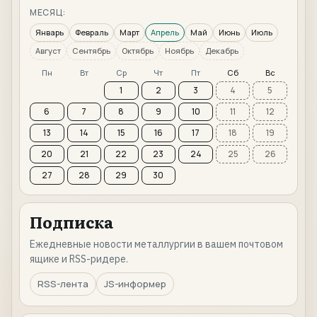
МЕСЯЦ:
Январь
Февраль
Март
Апрель
Май
Июнь
Июль
Август
Сентябрь
Октябрь
Ноябрь
Декабрь
Пн
Вт
Ср
Чт
Пт
Сб
Вс
1
2
3
4
5
6
7
8
9
10
11
12
13
14
15
16
17
18
19
20
21
22
23
24
25
26
27
28
29
30
Подписка
Ежедневные новости металлургии в вашем почтовом
ящике и RSS-ридере.
RSS-лента
JS-информер