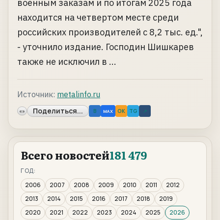
военным заказам и по итогам 2025 года
находится на четвертом месте среди
российских производителей с 8,2 тыс. ед.",
- уточнило издание. Господин Шишкарев
также не исключил в ...
Источник:
metalinfo.ru
Поделиться...
«»
B
OK
TG
↗
MAX
Всего новостей
181 479
ГОД:
2006
2007
2008
2009
2010
2011
2012
2013
2014
2015
2016
2017
2018
2019
2020
2021
2022
2023
2024
2025
2026