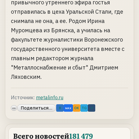
привычного утреннего эфира гостья
отправилась в цеха Уральской Стали, где
снимала не она, а ее. Родом Ирина
Муромцева из Брянска, а училась на
факультете журналистики Воронежского
государственного университета вместе с
главным редактором журнала
"Металлоснабжение и сбыт" Дмитрием
Ляховским.
Источник:
metalinfo.ru
Поделиться...
«»
B
OK
TG
↗
MAX
Всего новостей
181 479