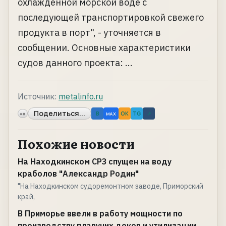
охлажденной морской воде с
последующей транспортировкой свежего
продукта в порт", - уточняется в
сообщении. Основные характеристики
судов данного проекта: ...
Источник:
metalinfo.ru
Поделиться...
«»
B
OK
TG
↗
MAX
Похожие новости
На Находкинском СРЗ спущен на воду
краболов "Александр Родин"
"На Находкинском судоремонтном заводе, Приморский
край,
В Приморье ввели в работу мощности по
производству плавучих доков и утилизации