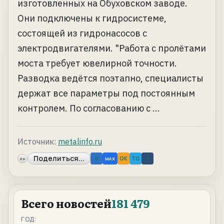
изготовленных на Обуховском заводе.
Они подключены к гидросистеме,
состоящей из гидронасосов с
электродвигателями. "Работа с пролётами
моста требует ювелирной точности.
Разводка ведётся поэтапно, специалисты
держат все параметры под постоянным
контролем. По согласованию с ...
Источник:
metalinfo.ru
Поделиться...
«»
B
OK
TG
↗
MAX
Всего новостей
181 479
ГОД: