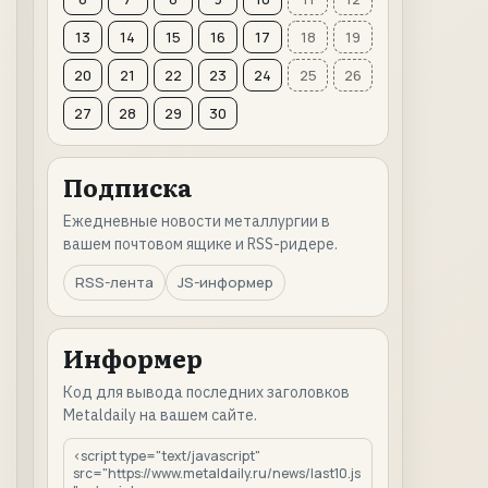
13
14
15
16
17
18
19
20
21
22
23
24
25
26
27
28
29
30
Подписка
Ежедневные новости металлургии в
вашем почтовом ящике и RSS-ридере.
RSS-лента
JS-информер
Информер
Код для вывода последних заголовков
Metaldaily на вашем сайте.