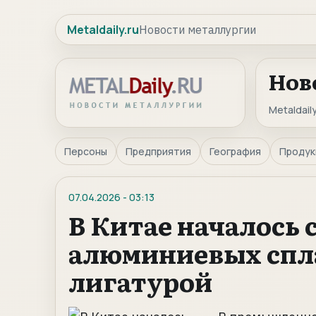
Metaldaily.ru
Новости металлургии
Нов
Metaldaily
Персоны
Предприятия
География
Продук
07.04.2026
-
03:13
В Китае началось 
алюминиевых спла
лигатурой