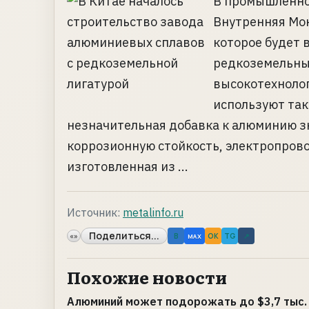
В промышленной
Внутренняя Мон
которое будет
редкоземельны
высокотехнолог
используют так
незначительная добавка к алюминию з
коррозионную стойкость, электропров
изготовленная из ...
Источник:
metalinfo.ru
Поделиться...
«»
B
OK
TG
↗
MAX
Похожие новости
Алюминий может подорожать до $3,7 тыс. 