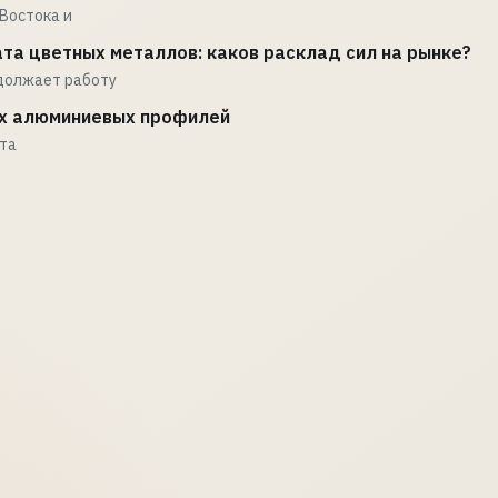
Востока и
та цветных металлов: каков расклад сил на рынке?
должает работу
х алюминиевых профилей
ата