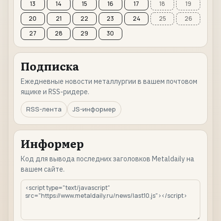
13
14
15
16
17
18
19
20
21
22
23
24
25
26
27
28
29
30
Подписка
Ежедневные новости металлургии в вашем почтовом
ящике и RSS-ридере.
RSS-лента
JS-информер
Информер
Код для вывода последних заголовков Metaldaily на
вашем сайте.