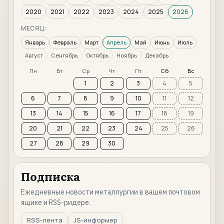
2020
2021
2022
2023
2024
2025
2026
МЕСЯЦ:
Январь
Февраль
Март
Апрель
Май
Июнь
Июль
Август
Сентябрь
Октябрь
Ноябрь
Декабрь
Пн
Вт
Ср
Чт
Пт
Сб
Вс
1
2
3
4
5
6
7
8
9
10
11
12
13
14
15
16
17
18
19
20
21
22
23
24
25
26
27
28
29
30
Подписка
Ежедневные новости металлургии в вашем почтовом
ящике и RSS-ридере.
RSS-лента
JS-информер