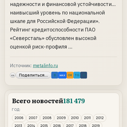
надежности и финансовой устойчивости…
наивысший уровень по национальной
шкале для Российской Федерации».
Рейтинг кредитоспособности ПАО
«Северсталь» обусловлен высокой
оценкой риск-профиля ...
Источник:
metalinfo.ru
Поделиться...
«»
B
OK
TG
↗
MAX
Всего новостей
181 479
ГОД:
2006
2007
2008
2009
2010
2011
2012
2013
2014
2015
2016
2017
2018
2019