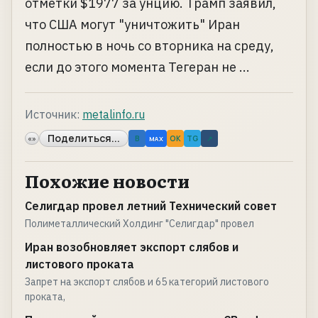
отметки $1977 за унцию. Трамп заявил,
что США могут "уничтожить" Иран
полностью в ночь со вторника на среду,
если до этого момента Тегеран не ...
Источник:
metalinfo.ru
Поделиться...
«»
B
OK
TG
↗
MAX
Похожие новости
Селигдар провел летний Технический совет
Полиметаллический Холдинг "Селигдар" провел
Иран возобновляет экспорт слябов и
листового проката
Запрет на экспорт слябов и 65 категорий листового
проката,