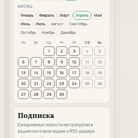
МЕСЯЦ:
Январь
Февраль
Март
Апрель
Май
Июнь
Июль
Август
Сентябрь
Октябрь
Ноябрь
Декабрь
Пн
Вт
Ср
Чт
Пт
Сб
Вс
1
2
3
4
5
6
7
8
9
10
11
12
13
14
15
16
17
18
19
20
21
22
23
24
25
26
27
28
29
30
Подписка
Ежедневные новости металлургии в
вашем почтовом ящике и RSS-ридере.