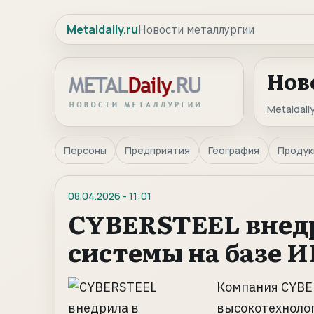
Metaldaily.ru
Новости металлургии
Нов
Metaldaily
Персоны
Предприятия
География
Продук
08.04.2026
-
11:01
CYBERSTEEL внедр
системы на базе 
Компания CYBE
высокотехноло