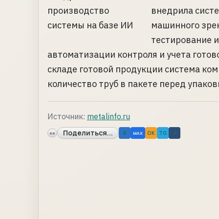
внедрила систе
машинного зрен
тестирование и
автоматизации контроля и учета готов
складе готовой продукции система ко
количество труб в пакете перед упаковко
Источник:
metalinfo.ru
Поделиться...
«»
B
OK
TG
↗
MAX