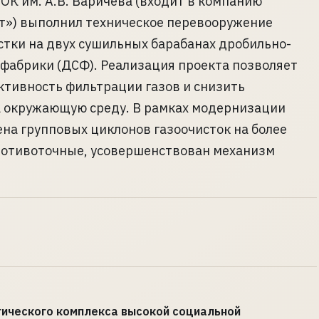
ОК им. А.В. Варичева (входит в компанию
т») выполнил техническое перевооружение
стки на двух сушильных барабанах дробильно-
фабрики (ДСФ). Реализация проекта позволяет
тивность фильтрации газов и снизить
а окружающую среду. В рамках модернизации
на групповых циклонов газоочисток на более
ротивоточные, усовершенствован механизм
гического комплекса высокой социальной