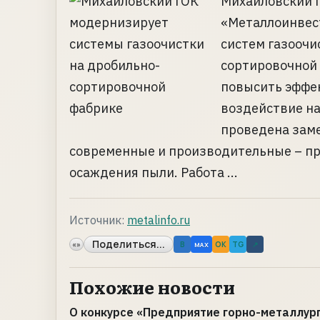
Михайловский Г
«Металлоинвес
систем газоочи
сортировочной 
повысить эффек
воздействие н
проведена заме
современные и производительные – п
осаждения пыли. Работа ...
Источник:
metalinfo.ru
Поделиться...
«»
B
OK
TG
↗
MAX
Похожие новости
О конкурсе «Предприятие горно-металлур