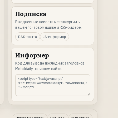
Подписка
Ежедневные новости металлургии в
вашем почтовом ящике и RSS-ридере.
RSS-лента
JS-информер
Информер
Код для вывода последних заголовков
Metaldaily на вашем сайте.
Лента новостей
RSS/XML
Информер