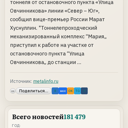
тоннеля от остановочного пункта «Улица
Овчинникова» линии «Север – Юг»,
сообщил вице-премьер России Марат
Хуснуллин. "Тоннелепроходческий
механизированный комплекс “Мария„
приступил к работе на участке от
остановочного пункта “Улица
Овчинникова„ до станции ...
Источник:
metalinfo.ru
Поделиться...
«»
B
OK
TG
↗
MAX
Всего новостей
181 479
ГОД: