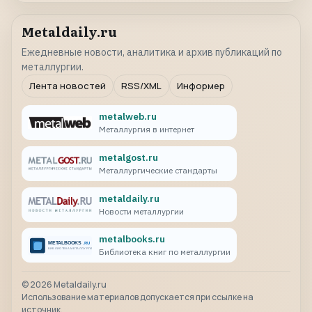
Metaldaily.ru
Ежедневные новости, аналитика и архив публикаций по
металлургии.
Лента новостей
RSS/XML
Информер
metalweb.ru
Металлургия в интернет
metalgost.ru
Металлургические стандарты
metaldaily.ru
Новости металлургии
metalbooks.ru
Библиотека книг по металлургии
©
2026
Metaldaily.ru
Использование материалов допускается при ссылке на
источник.