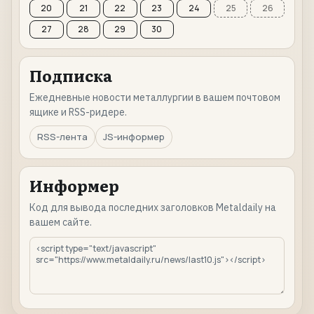
20
21
22
23
24
25
26
27
28
29
30
Подписка
Ежедневные новости металлургии в вашем почтовом
ящике и RSS-ридере.
RSS-лента
JS-информер
Информер
Код для вывода последних заголовков Metaldaily на
вашем сайте.