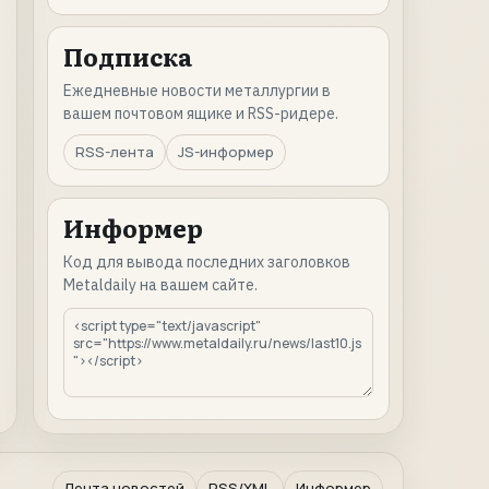
Подписка
Ежедневные новости металлургии в
вашем почтовом ящике и RSS-ридере.
RSS-лента
JS-информер
Информер
Код для вывода последних заголовков
Metaldaily на вашем сайте.
Лента новостей
RSS/XML
Информер