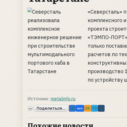
«Северсталь» 
комплексного 
проекта строит
«ТЭМПО-ПОРТ» 
только постави
расчетов по те
конструктивных
производство 
по устройству ш
Источник:
metalinfo.ru
Поделиться...
«»
B
OK
TG
↗
MAX
Похожие новости