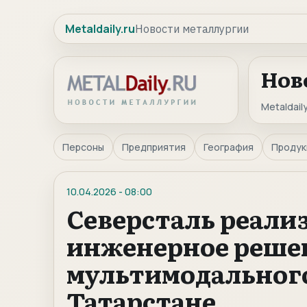
Metaldaily.ru
Новости металлургии
Нов
Metaldaily
Персоны
Предприятия
География
Продук
10.04.2026
-
08:00
Северсталь реали
инженерное решен
мультимодального
Татарстане