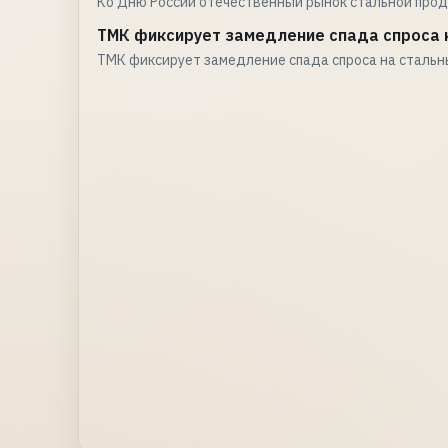
Ко Дню России отечественный рынок стальной про
ТМК фиксирует замедление спада спроса н
ТМК фиксирует замедление спада спроса на стальн