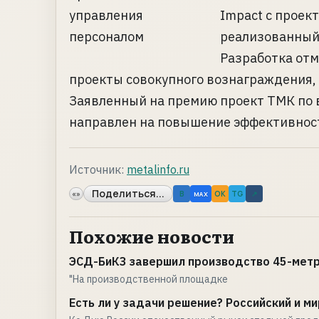
Impact с проек
реализованный
Разработка отм
проекты совокупного вознаграждения,
Заявленный на премию проект ТМК по 
направлен на повышение эффективности
Источник:
metalinfo.ru
Поделиться...
«»
B
OK
TG
↗
MAX
Похожие новости
ЭСД-БиКЗ завершил производство 45-метр
"На производственной площадке
Есть ли у задачи решение? Российский и ми