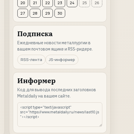
20
21
22
23
24
25
26
27
28
29
30
Подписка
Ежедневные новости металлургии в
вашем почтовом ящике и RSS-ридере.
RSS-лента
JS-информер
Информер
Код для вывода последних заголовков
Metaldaily на вашем сайте.