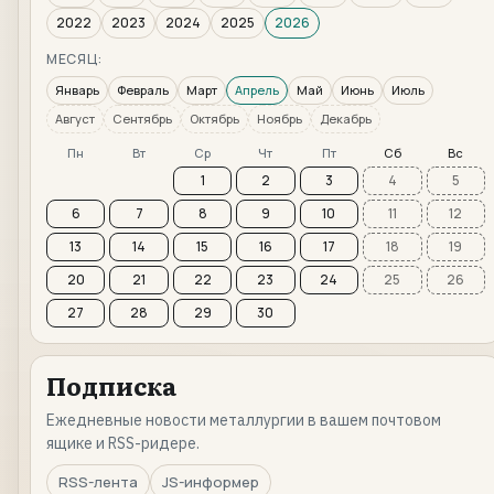
2022
2023
2024
2025
2026
МЕСЯЦ:
Январь
Февраль
Март
Апрель
Май
Июнь
Июль
Август
Сентябрь
Октябрь
Ноябрь
Декабрь
Пн
Вт
Ср
Чт
Пт
Сб
Вс
1
2
3
4
5
6
7
8
9
10
11
12
13
14
15
16
17
18
19
20
21
22
23
24
25
26
27
28
29
30
Подписка
Ежедневные новости металлургии в вашем почтовом
ящике и RSS-ридере.
RSS-лента
JS-информер