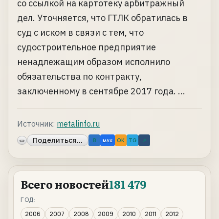
со ссылкой на картотеку арбитражный
дел. Уточняется, что ГТЛК обратилась в
суд с иском в связи с тем, что
судостроительное предприятие
ненадлежащим образом исполнило
обязательства по контракту,
заключенному в сентябре 2017 года. ...
Источник:
metalinfo.ru
Поделиться...
«»
B
OK
TG
↗
MAX
Всего новостей
181 479
ГОД:
2006
2007
2008
2009
2010
2011
2012