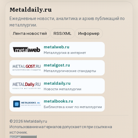
Metaldaily.ru
Ежедневные новости, аналитика и архив публикаций по
металлургии.
Лента новостей
RSS/XML
Информер
metalweb.ru
Металлургия в интернет
metalgost.ru
Металлургические стандарты
metaldaily.ru
Новости металлургии
metalbooks.ru
Библиотека книг по металлургии
©
2026
Metaldaily.ru
Использование материалов допускается при ссылке на
источник.