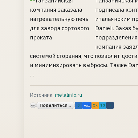
Танзанийская м
подписала конт
итальянским п
Danieli. Заказ 
подразделения D
компания заявл
системой сгорания, что позволит дост
и минимизировать выбросы. Также Dani
...
Источник:
metalinfo.ru
Поделиться...
«»
B
OK
TG
↗
MAX