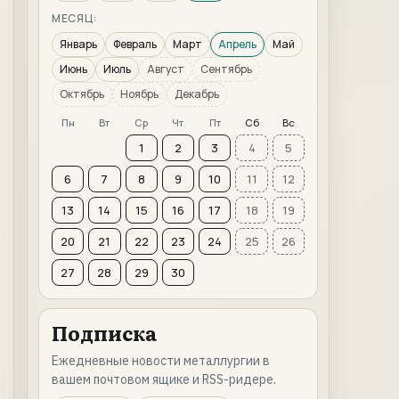
МЕСЯЦ:
Январь
Февраль
Март
Апрель
Май
Июнь
Июль
Август
Сентябрь
Октябрь
Ноябрь
Декабрь
Пн
Вт
Ср
Чт
Пт
Сб
Вс
1
2
3
4
5
6
7
8
9
10
11
12
13
14
15
16
17
18
19
20
21
22
23
24
25
26
27
28
29
30
Подписка
Ежедневные новости металлургии в
вашем почтовом ящике и RSS-ридере.