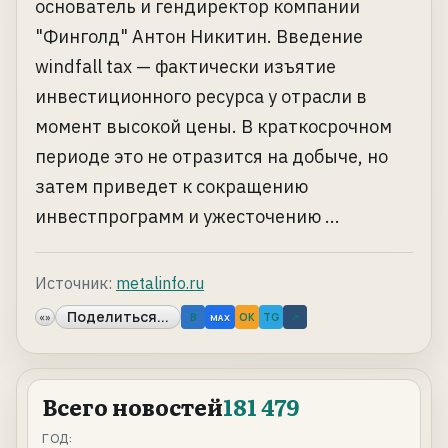
основатель и гендиректор компании
"Финголд" Антон Никитин. Введение
windfall tax — фактически изъятие
инвестиционного ресурса у отрасли в
момент высокой цены. В краткосрочном
периоде это не отразится на добыче, но
затем приведет к сокращению
инвестпрограмм и ужесточению ...
Источник:
metalinfo.ru
Поделиться...
«»
B
OK
TG
↗
MAX
Всего новостей
181 479
ГОД: