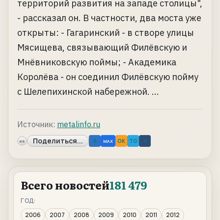
территорий развития на западе столицы",
- рассказал он. В частности, два моста уже
открыты: - Гагаринский - в створе улицы
Мясищева, связывающий Филёвскую и
Мнёвниковскую поймы; - Академика
Королёва - он соединил Филёвскую пойму
с Шелепихинской набережной. ...
Источник:
metalinfo.ru
Поделиться...
«»
B
OK
TG
↗
MAX
Всего новостей
181 479
ГОД:
2006
2007
2008
2009
2010
2011
2012