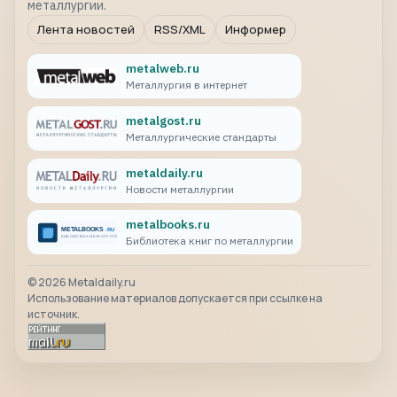
металлургии.
Лента новостей
RSS/XML
Информер
metalweb.ru
Металлургия в интернет
metalgost.ru
Металлургические стандарты
metaldaily.ru
Новости металлургии
metalbooks.ru
Библиотека книг по металлургии
©
2026
Metaldaily.ru
Использование материалов допускается при ссылке на
источник.