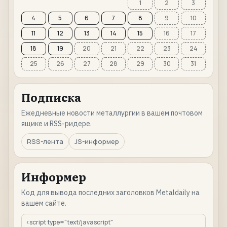
1
2
3
4
5
6
7
8
9
10
11
12
13
14
15
16
17
18
19
20
21
22
23
24
25
26
27
28
29
30
31
Подписка
Ежедневные новости металлургии в вашем почтовом
ящике и RSS-ридере.
RSS-лента
JS-информер
Информер
Код для вывода последних заголовков Metaldaily на
вашем сайте.