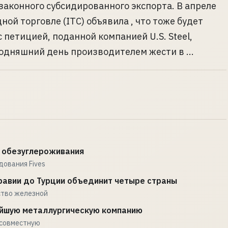
аконного субсидированного экспорта. В апреле
ой торговле (ITC) объявила , что тоже будет
 петицией, поданной компанией U.S. Steel,
одняшний день производителем жести в ...
и обезуглероживания
ования Fives
авии до Турции объединит четыре страны
ство железной
ейшую металлургическую компанию
 совместную