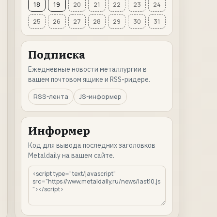
18
19
20
21
22
23
24
25
26
27
28
29
30
31
Подписка
Ежедневные новости металлургии в
вашем почтовом ящике и RSS-ридере.
RSS-лента
JS-информер
Информер
Код для вывода последних заголовков
Metaldaily на вашем сайте.