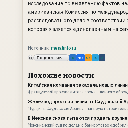
исследование по выявлению фактов нез
американская Комиссия по международн
расследовать это дело в соответствии с
которая является единственным на сег
Источник:
metalinfo.ru
Поделиться...
«»
B
OK
TG
↗
MAX
Похожие новости
Китайская компания заказала новые лини
Французский производитель промышленного оборуд
Железнодорожная линия от Саудовской Ар
"Турция и Саудовская Аравия планируют строитель
В Мексике снова пытаются продать крупн
Мексиканский суд по делам о банкротстве одобрил