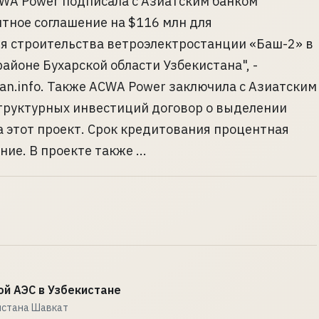
WA Power подписала с Азиатским банком
тное соглашение на $116 млн для
я строительства ветроэлектростанции «Баш-2» в
айоне Бухарской области Узбекистана", -
tan.info. Также ACWA Power заключила с Азиатским
труктурных инвестиций договор о выделении
а этот проект. Срок кредитования процентная
ие. В проекте также ...
й АЭС в Узбекистане
истана Шавкат