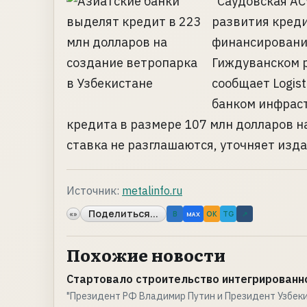
"Саудовская AC
развития креди
финансировани
Гиждуванском р
сообщает Logis
банком инфрас
кредита в размере 107 млн долларов н
ставка не разглашаются, уточняет издан
Источник:
metalinfo.ru
Поделиться...
«»
B
OK
TG
↗
MAX
Похожие новости
Стартовало строительство интегрированно
"Президент РФ Владимир Путин и Президент Узбек