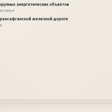
крупных энергетических объектов
истана и
Трансафганской железной дороги
ад