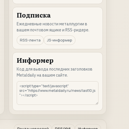
Подписка
Ежедневные новости металлургии в
вашем почтовом ящике и RSS-ридере.
RSS-лента
JS-информер
Информер
Код для вывода последних заголовков
Metaldaily на вашем сайте.
Лента новостей
RSS/XML
Информер