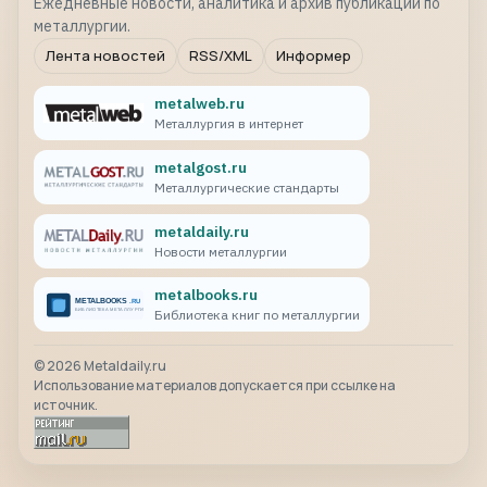
Ежедневные новости, аналитика и архив публикаций по
металлургии.
Лента новостей
RSS/XML
Информер
metalweb.ru
Металлургия в интернет
metalgost.ru
Металлургические стандарты
metaldaily.ru
Новости металлургии
metalbooks.ru
Библиотека книг по металлургии
©
2026
Metaldaily.ru
Использование материалов допускается при ссылке на
источник.