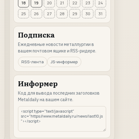
18
19
20
21
22
23
24
25
26
27
28
29
30
31
Подписка
Ежедневные новости металлургии в
вашем почтовом ящике и RSS-ридере.
RSS-лента
JS-информер
Информер
Код для вывода последних заголовков
Metaldaily на вашем сайте.