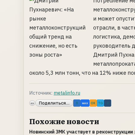
Потребление м
металлоконстру
и может опусти
отрасли, в ча
логистика, дем
руководитель 
Дмитрий Пухнар
металлопроката
около 5,3 млн тонн, что на 12% ниже пок
Источник:
metalinfo.ru
Поделиться...
«»
B
OK
TG
↗
MAX
Похожие новости
Новинский ЗМК участвует в реконструкции 