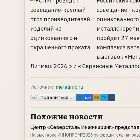
Российский со
совещание - кр
оцинкованного 
металлочерепиц
пройдет 27 мая
комплекса вес
выставок «Мета
Литмаш’2026 » и « Сервисные Металлоц
Источник:
metalinfo.ru
Поделиться...
«»
B
OK
TG
↗
MAX
Похожие новости
Центр «Северсталь Инжиниринг» представ
На выставке ИННОПРОМ?2026 руководитель направ