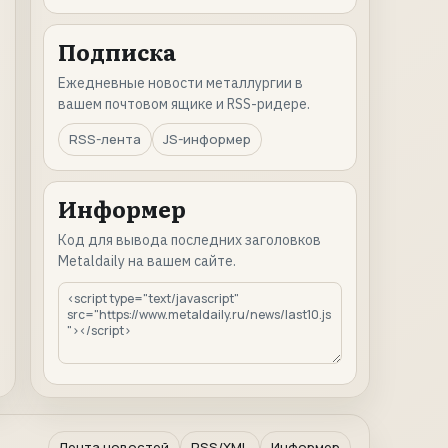
Подписка
Ежедневные новости металлургии в
вашем почтовом ящике и RSS-ридере.
RSS-лента
JS-информер
Информер
Код для вывода последних заголовков
Metaldaily на вашем сайте.
Лента новостей
RSS/XML
Информер