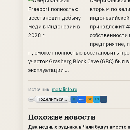
Американская 
вторым по вели
индонезийской 
принадлежит 48
собственности 
предприятие, п
г., сможет полностью восстановить пр
участок Grasberg Block Cave (GBC) бы
эксплуатации ...
Источник:
metalinfo.ru
Поделиться...
«»
B
OK
TG
↗
MAX
Похожие новости
Два медных рудника в Чили будут вместе