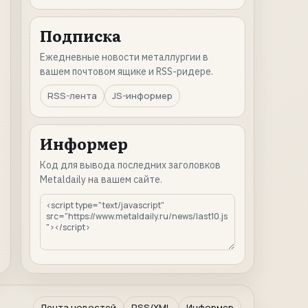
Подписка
Ежедневные новости металлургии в
вашем почтовом ящике и RSS-ридере.
RSS-лента
JS-информер
Информер
Код для вывода последних заголовков
Metaldaily на вашем сайте.
Лента новостей
RSS/XML
Информер