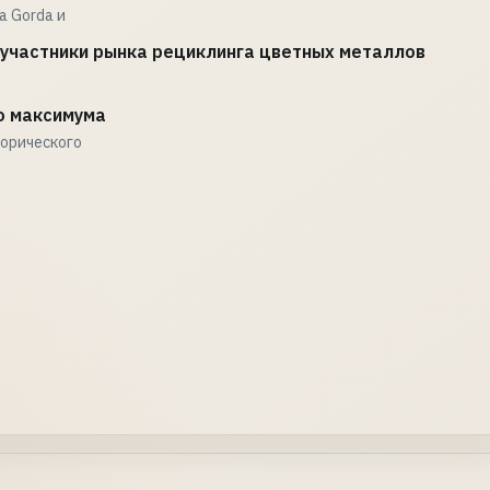
a Gorda и
 участники рынка рециклинга цветных металлов
о максимума
торического