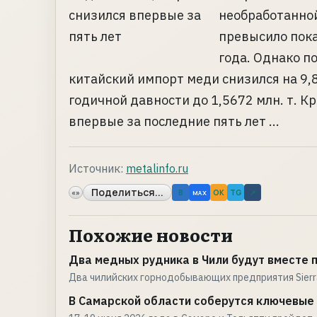
необработанной
превысило пока
года. Однако п
китайский импорт меди снизился на 9
годичной давности до 1,5672 млн. т. К
впервые за последние пять лет ...
Источник:
metalinfo.ru
Поделиться...
«»
B
OK
TG
↗
MAX
Похожие новости
Два медных рудника в Чили будут вместе
Два чилийских горнодобывающих предприятия Sierr
В Самарской области соберутся ключевые