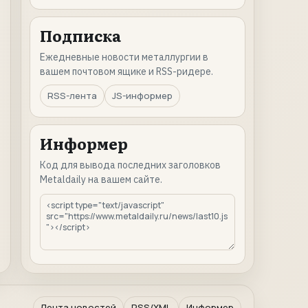
Подписка
Ежедневные новости металлургии в
вашем почтовом ящике и RSS-ридере.
RSS-лента
JS-информер
Информер
Код для вывода последних заголовков
Metaldaily на вашем сайте.
Лента новостей
RSS/XML
Информер