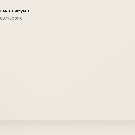
о максимума
торического