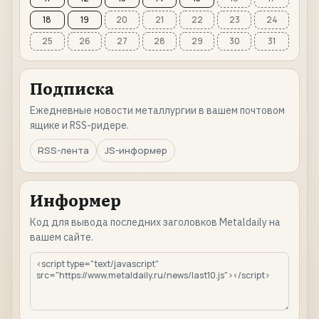
18
19
20
21
22
23
24
25
26
27
28
29
30
31
Подписка
Ежедневные новости металлургии в вашем почтовом
ящике и RSS-ридере.
RSS-лента
JS-информер
Информер
Код для вывода последних заголовков Metaldaily на
вашем сайте.