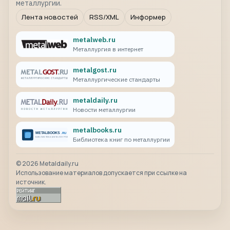
металлургии.
Лента новостей
RSS/XML
Информер
metalweb.ru
Металлургия в интернет
metalgost.ru
Металлургические стандарты
metaldaily.ru
Новости металлургии
metalbooks.ru
Библиотека книг по металлургии
©
2026
Metaldaily.ru
Использование материалов допускается при ссылке на
источник.