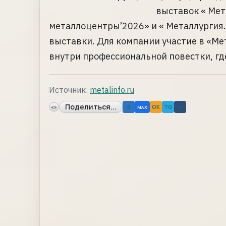
выставок « Мет
металлоцентры’2026» и « Металлургия.
выставки. Для компании участие в «М
внутри профессиональной повестки, где
Источник:
metalinfo.ru
Поделиться...
«»
B
OK
TG
↗
MAX