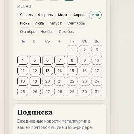
МЕСЯЦ:
Январь
Февраль
Март
Апрель
Май
Июнь
Июль
Август
Сентябрь
Октябрь
Ноябрь
Декабрь
Пн
Вт
Ср
Чт
Пт
Сб
Вс
1
2
3
4
5
6
7
8
9
10
11
12
13
14
15
16
17
18
19
20
21
22
23
24
25
26
27
28
29
30
31
Подписка
Ежедневные новости металлургии в
вашем почтовом ящике и RSS-ридере.