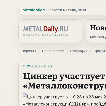
Metaldaily.ru
Новости металлургии
Нов
Metaldaily
Персоны
Предприятия
География
Продук
15.05.2026
-
08:43
Цинкер участвует
«Металлоконстру
С 26 по 28 мая
Центр», пройд