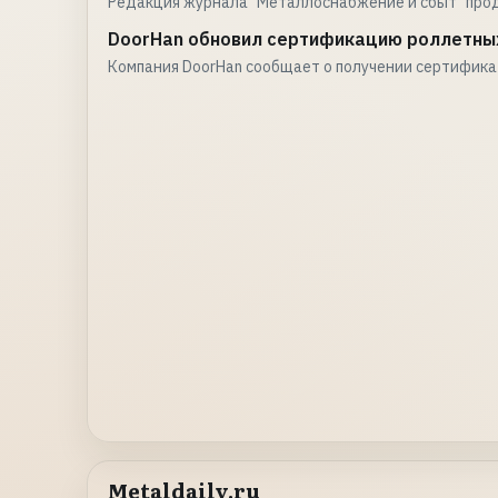
Редакция журнала "Металлоснабжение и сбыт" про
DoorHan обновил сертификацию роллетны
Компания DoorHan сообщает о получении сертифик
Metaldaily.ru