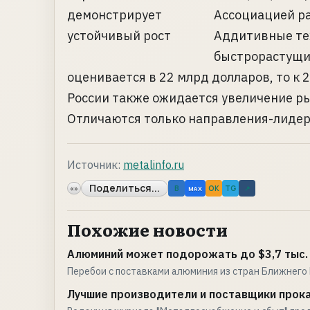
Ассоциацией ра
Аддитивные тех
быстрорастущих
оценивается в 22 млрд долларов, то к 
России также ожидается увеличение рын
Отличаются только направления-лидеры 
Источник:
metalinfo.ru
Поделиться...
«»
B
OK
TG
↗
MAX
Похожие новости
Алюминий может подорожать до $3,7 тыс. 
Перебои с поставками алюминия из стран Ближнего 
Лучшие производители и поставщики прока