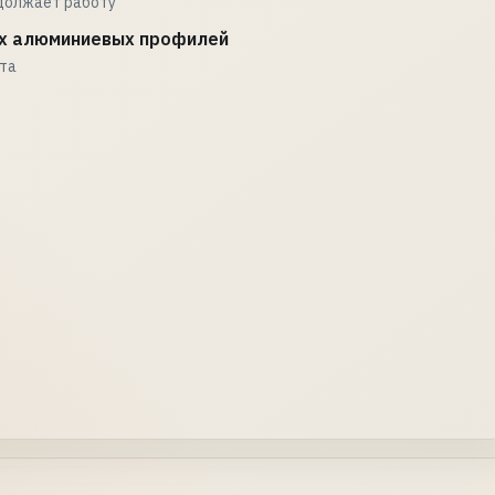
должает работу
х алюминиевых профилей
ата