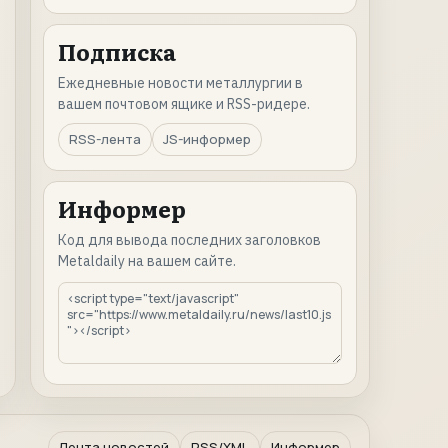
Подписка
Ежедневные новости металлургии в
вашем почтовом ящике и RSS-ридере.
RSS-лента
JS-информер
Информер
Код для вывода последних заголовков
Metaldaily на вашем сайте.
Лента новостей
RSS/XML
Информер