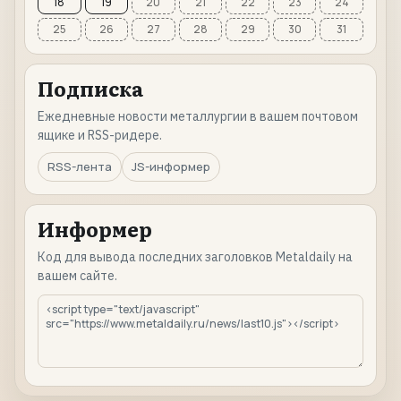
18
19
20
21
22
23
24
25
26
27
28
29
30
31
Подписка
Ежедневные новости металлургии в вашем почтовом
ящике и RSS-ридере.
RSS-лента
JS-информер
Информер
Код для вывода последних заголовков Metaldaily на
вашем сайте.