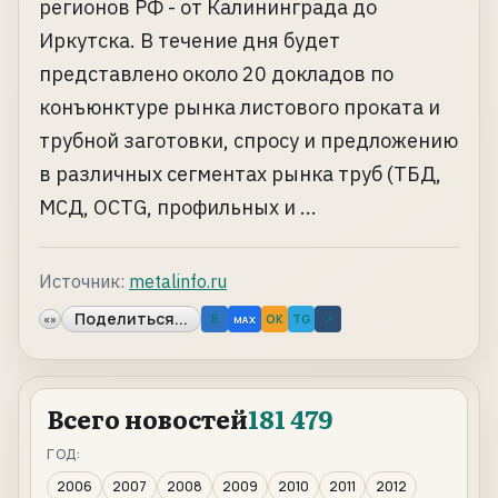
регионов РФ - от Калининграда до
Иркутска. В течение дня будет
представлено около 20 докладов по
конъюнктуре рынка листового проката и
трубной заготовки, спросу и предложению
в различных сегментах рынка труб (ТБД,
МСД, OCTG, профильных и ...
Источник:
metalinfo.ru
Поделиться...
«»
B
OK
TG
↗
MAX
Всего новостей
181 479
ГОД:
2006
2007
2008
2009
2010
2011
2012