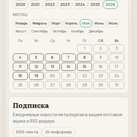
2020
2021
2022
2023
2024
2025
2026
МЕСЯЦ:
Январь
Февраль
Март
Апрель
Май
Июнь
Июль
Август
Сентябрь
Октябрь
Ноябрь
Декабрь
Пн
Вт
Ср
Чт
Пт
Сб
Вс
1
2
3
4
5
6
7
8
9
10
11
12
13
14
15
16
17
18
19
20
21
22
23
24
25
26
27
28
29
30
31
Подписка
Ежедневные новости металлургии в вашем почтовом
ящике и RSS-ридере.
RSS-лента
JS-информер